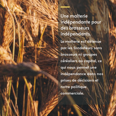
Une malterie
indépendante pour
des brasseurs
indépendants.
La malterie est détenue
par les fondateurs sans
brasseurs ni groupes
céréaliers au capital, ce
qui nous permet une
indépendance dans nos
prises de décisions et
notre politique
commerciale.