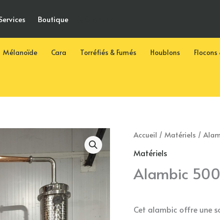
0 Article
Services
Boutique
Mélanoïde
Cara
Torréfiés & Fumés
Houblons
Flocons 
Accueil
/
Matériels
/ Alam
Matériels
Alambic 500 
Cet alambic offre une s