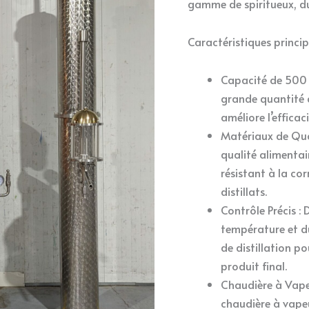
gamme de spiritueux, du
Caractéristiques princip
Capacité de 500 L
grande quantité d
améliore l’effica
Matériaux de Qual
qualité alimentair
résistant à la co
distillats.
Contrôle Précis :
température et du
de distillation p
produit final.
Chaudière à Vapeu
chaudière à vapeur