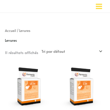
Aller
au
contenu
Accueil
/ Levures
Levures
11 résultats affichés