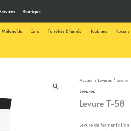
0 Article
Services
Boutique
Mélanoïde
Cara
Torréfiés & Fumés
Houblons
Flocons 
Accueil
/
Levures
/ Levure
Levures
Levure T-58
Levure de fermentation h