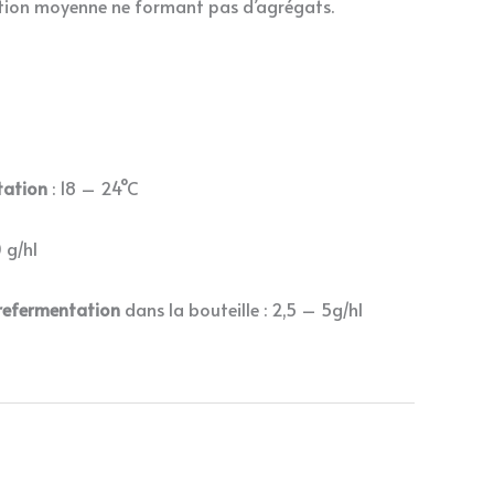
ion moyenne ne formant pas d’agrégats.
tation
: 18 – 24°C
 g/hl
refermentation
dans la bouteille : 2,5 – 5g/hl