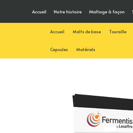
Aller
Accueil
Notre histoire
Maltage à façon
au
contenu
Accueil
Malts de base
Touraille
Capsules
Matériels