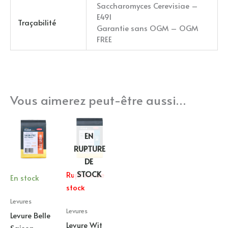
Saccharomyces Cerevisiae –
E491
Traçabilité
Garantie sans OGM – OGM
FREE
Vous aimerez peut-être aussi…
EN
RUPTURE
DE
STOCK
Rupture de
En stock
stock
Levures
Levures
Levure Belle
Levure Wit
Saison