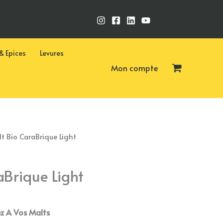
🇫🇷
🇬🇧
& Epices
Levures
Mon compte
t Bio CaraBrique Light
aBrique Light
ez A Vos Malts