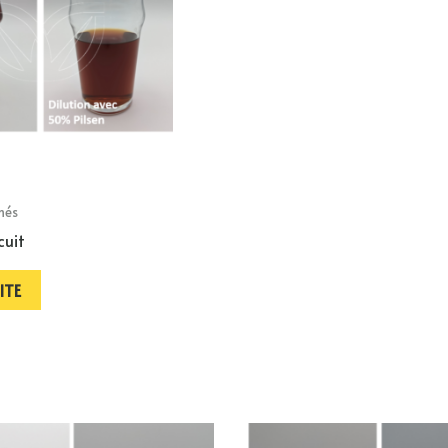
més
cuit
ITE