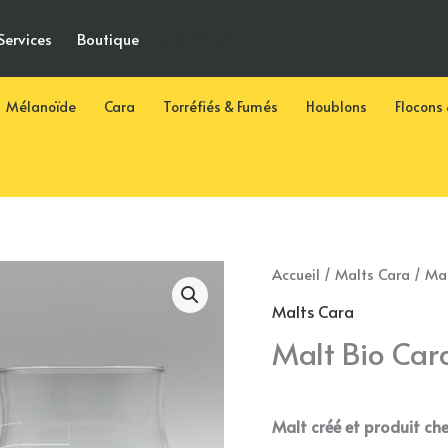
0 Article
Services
Boutique
Mélanoïde
Cara
Torréfiés & Fumés
Houblons
Flocons 
Accueil
/
Malts Cara
/ Mal
Malts Cara
Malt Bio Car
Malt créé et produit ch