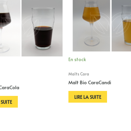
En stock
Malts Cara
Malt Bio CaraCandi
 CaraCola
LIRE LA SUITE
 SUITE