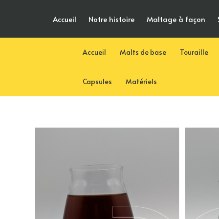
Aller
Accueil
Notre histoire
Maltage à façon
au
contenu
Accueil
Malts de base
Touraille
Capsules
Matériels